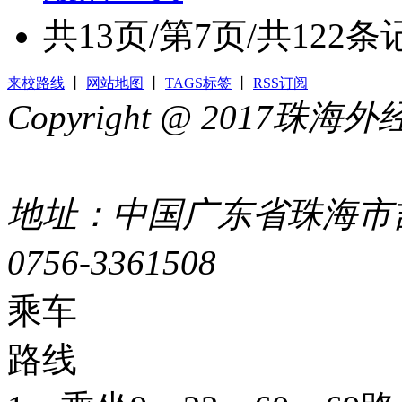
共
13
页/第
7
页/共
122
条
来校路线
丨
网站地图
丨
TAGS标签
丨
RSS订阅
Copyright @ 2017
44049002000399号
地址：中国广东省珠海市吉
0756-3361508
粤ICP备051
乘车
路线