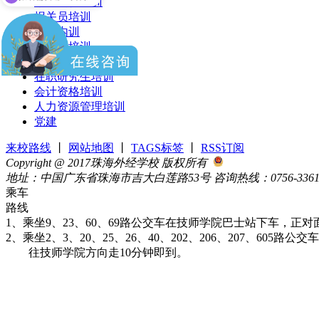
教师资格培训
报关员培训
企业内训
小语种培训
物流师培训
在职研究生培训
会计资格培训
人力资源管理培训
党建
来校路线
丨
网站地图
丨
TAGS标签
丨
RSS订阅
Copyright @ 2017珠海外经学校 版权所有
粤公网安备 4404900
地址：中国广东省珠海市吉大白莲路53号 咨询热线：0756-33615
乘车
路线
1、乘坐9、23、60、69路公交车在技师学院巴士站下车，正对
2、乘坐2、3、20、25、26、40、202、206、207、605路
往技师学院方向走10分钟即到。