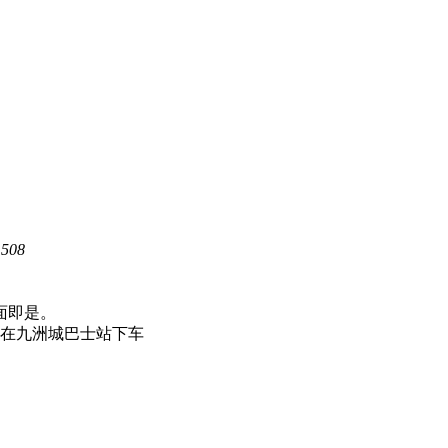
2000399号
08
粤ICP备05138478号
面即是。
公交车在九洲城巴士站下车