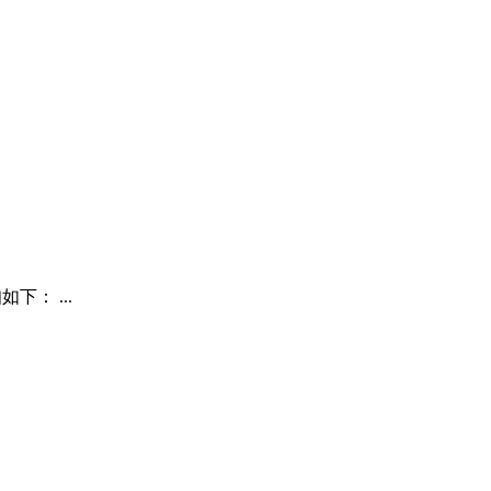
： ...