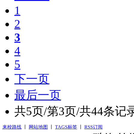
1
2
3
4
5
下一页
最后一页
共
5
页/第
3
页/共
44
条记
来校路线
丨
网站地图
丨
TAGS标签
丨
RSS订阅