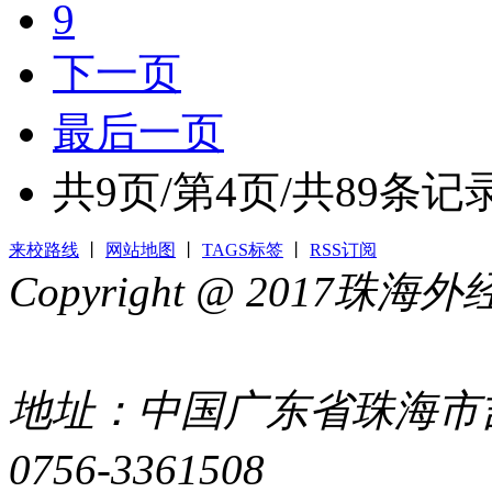
9
下一页
最后一页
共
9
页/第
4
页/共
89
条记
来校路线
丨
网站地图
丨
TAGS标签
丨
RSS订阅
Copyright @ 2017
44049002000399号
地址：中国广东省珠海市吉
0756-3361508
粤ICP备051