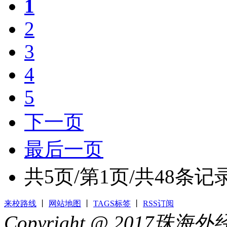
1
2
3
4
5
下一页
最后一页
共
5
页/第
1
页/共
48
条记
来校路线
丨
网站地图
丨
TAGS标签
丨
RSS订阅
Copyright @ 2017