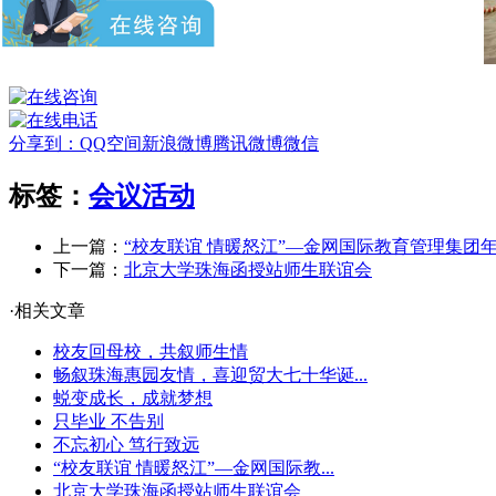
分享到：
QQ空间
新浪微博
腾讯微博
微信
标签：
会议活动
上一篇：
“校友联谊 情暖怒江”—金网国际教育管理集团
下一篇：
北京大学珠海函授站师生联谊会
·相关文章
校友回母校，共叙师生情
畅叙珠海惠园友情，喜迎贸大七十华诞...
蜕变成长，成就梦想
只毕业 不告别
不忘初心 笃行致远
“校友联谊 情暖怒江”—金网国际教...
北京大学珠海函授站师生联谊会