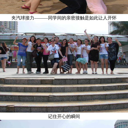
夹汽球接力———同学间的亲密接触是如此让人开怀
记住开心的瞬间