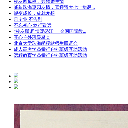
校友回母校，共叙师生情
畅叙珠海惠园友情，喜迎贸大七十华诞...
蜕变成长，成就梦想
只毕业 不告别
不忘初心 笃行致远
“校友联谊 情暖怒江”—金网国际教...
开心户外班级聚会
北京大学珠海函授站师生联谊会
成人高考学员举行户外班级互动活动
远程教育学员举行户外班级互动活动