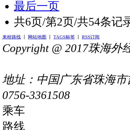
最后一页
共
6
页/第
2
页/共
54
条记
来校路线
丨
网站地图
丨
TAGS标签
丨
RSS订阅
Copyright @ 2017
44049002000399号
地址：中国广东省珠海市吉
0756-3361508
粤ICP备051
乘车
路线