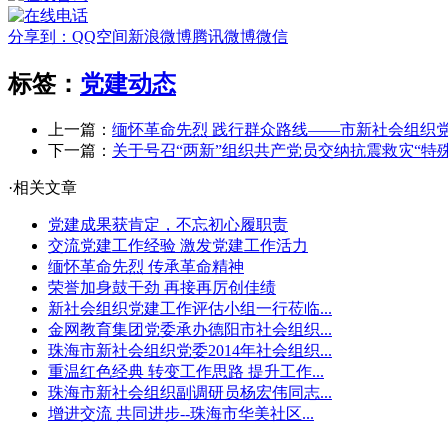
分享到：
QQ空间
新浪微博
腾讯微博
微信
标签：
党建动态
上一篇：
缅怀革命先烈 践行群众路线——市新社会组织
下一篇：
关于号召“两新”组织共产党员交纳抗震救灾“特
·相关文章
党建成果获肯定，不忘初心履职责
交流党建工作经验 激发党建工作活力
缅怀革命先烈 传承革命精神
荣誉加身鼓干劲 再接再厉创佳绩
新社会组织党建工作评估小组一行莅临...
金网教育集团党委承办德阳市社会组织...
珠海市新社会组织党委2014年社会组织...
重温红色经典 转变工作思路 提升工作...
珠海市新社会组织副调研员杨宏伟同志...
增进交流 共同进步--珠海市华美社区...