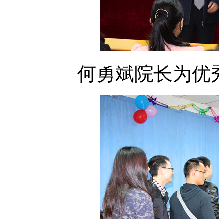
何勇斌院长为优