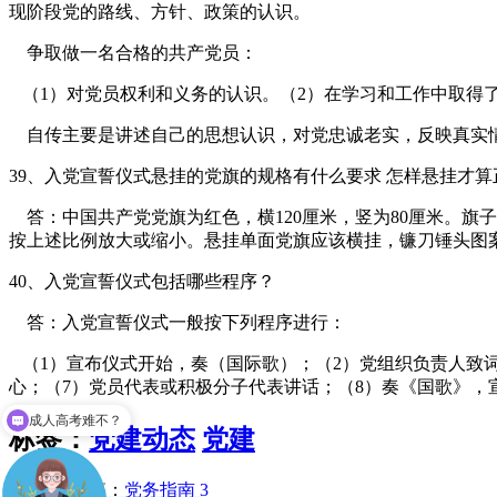
现阶段党的路线、方针、政策的认识。
争取做一名合格的共产党员：
（1）对党员权利和义务的认识。（2）在学习和工作中取得
自传主要是讲述自己的思想认识，对党忠诚老实，反映
39、入党宣誓仪式悬挂的党旗的规格有什么要求 怎样悬挂才
答：中国共产党党旗为红色，横120厘米，竖为80厘米。旗
按上述比例放大或缩小。悬挂单面党旗应该横挂，镰刀锤头图
40、入党宣誓仪式包括哪些程序？
答：入党宣誓仪式一般按下列程序进行：
（1）宣布仪式开始，奏（国际歌）；（2）党组织负责人致词
心；（7）党员代表或积极分子代表讲话；（8）奏《国歌》，
现在有那些专业可以报？
标签：
党建动态
党建
上一篇：
党务指南 3