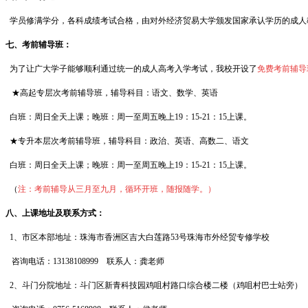
学员修满学分，各科成绩考试合格，由对外经济贸易大学颁发国家承认学历的成人
七、考前辅导班：
为了让广大学子能够顺利通过统一的成人高考入学考试，我校
开设了
免费考前辅导
★高起专层次考前辅导班，辅导科目：语文、数学、英语
白班：周日全天上课；晚班：周一至周五晚上19：15-21：15上课。
★专升本层次考前辅导班，辅导科目：政治、英语、高数二、语文
白班：周日全天上课；晚班：周一至周五晚上19：15-21：15上课。
（
注：考前辅导从三月至九月，循环开班，随报随学。）
八、上课地址及联系方式：
1、市区本部地址：珠海市香洲区吉大白莲路53号珠海市外经贸专修学校
咨询电话：13138108999 联系人：龚老师
2、斗门分院地址：斗门区新青科技园鸡咀村路口综合楼二楼（鸡咀村巴士站旁）