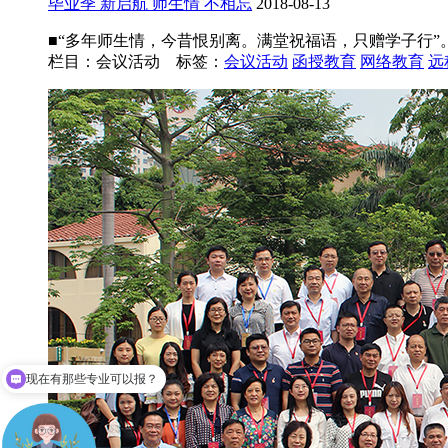
毕业季 新启航 师生情 不相忘
2018-08-13
■“多年师生情，今昔恨别离。满堂祝福语，只赠学子行”。
栏目：会议活动 标签：
会议活动
函授教育
网络教育
远
报名需要哪些资料？