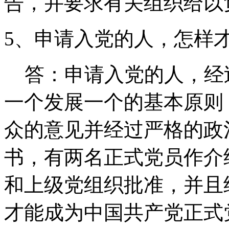
告，并要求有关组织给以
5、申请入党的人，怎样
答：申请入党的人，经
一个发展一个的基本原则
众的意见并经过严格的政
书，有两名正式党员作介
和上级党组织批准，并且
才能成为中国共产党正式