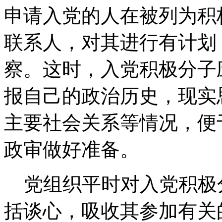
申请入党的人在被列为积
联系人，对其进行有计划
察。这时，入党积极分子
报自己的政治历史，现实
主要社会关系等情况，便
政审做好准备。
党组织平时对入党积极
括谈心，吸收其参加有关