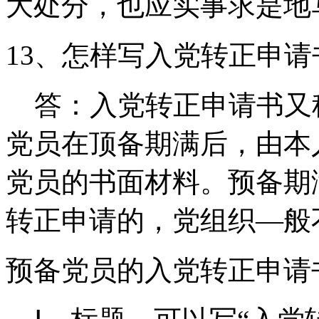
大处分，也应实事求是地
13、怎样写入党转正申请
答：入党转正申请书又
党员在顶备期满后，由本
党员的书面材料。预备期
转正申请的，党组织—般
预备党员的入党转正申请