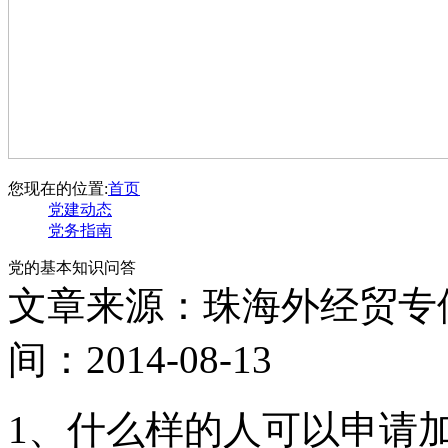
您现在的位置:
首页
党建动态
党务指南
党的基本知识问答
文章来源：珠海外经贸专
间：2014-08-13
1、什么样的人可以申请