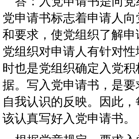
答：入党申请书是向党
党申请书标志着申请人向
和要求，使党组织了解申
党组织对申请人有针对性
时也是党组织确定入党积
据。写入党申请书，是要
自我认识的反映。因此，
该认真写好入党申请书。