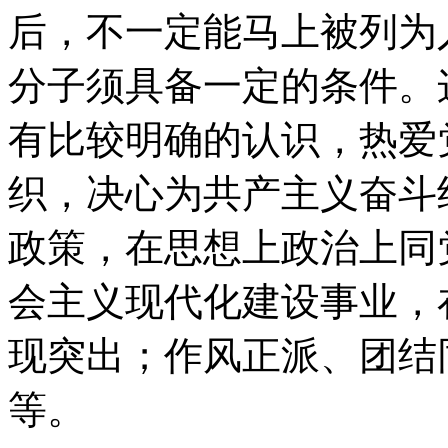
后，不一定能马上被列为
分子须具备一定的条件。
有比较明确的认识，热爱
织，决心为共产主义奋斗
政策，在思想上政治上同
会主义现代化建设事业，
现突出；作风正派、团结
等。