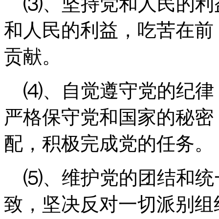
⑶、坚持党和人民的利
和人民的利益，吃苦在前
贡献。
⑷、自觉遵守党的纪律
严格保守党和国家的秘密
配，积极完成党的任务。
⑸、维护党的团结和统
致，坚决反对一切派别组