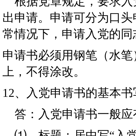
根据党章规定，要求入
出申请。申请可分为口头
常情况下，申请入党的同
申请书必须用钢笔（水笔
上，不得涂改。
12、入党申请书的基本
答：入党申请书一般应
⑴、标题：居中写“入党