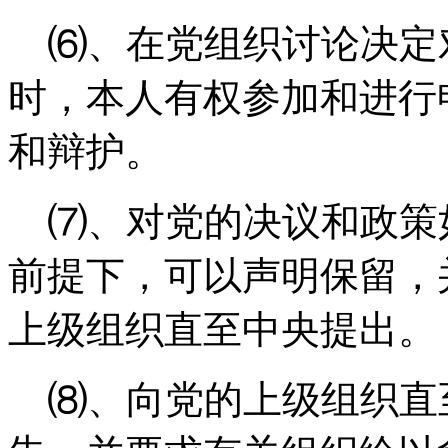
⑹、在党组织讨论决定
时，本人有权参加和进行
和辩护。
⑺、对党的决议和政策
前提下，可以声明保留，
上级组织直至中央提出。
⑻、向党的上级组织直