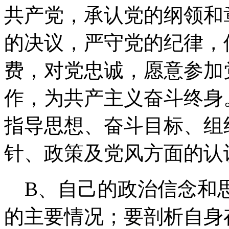
共产党，承认党的纲领和
的决议，严守党的纪律，
费，对党忠诚，愿意参加
作，为共产主义奋斗终身
指导思想、奋斗目标、组
针、政策及党风方面的认
B、自己的政治信念和
的主要情况；要剖析自身