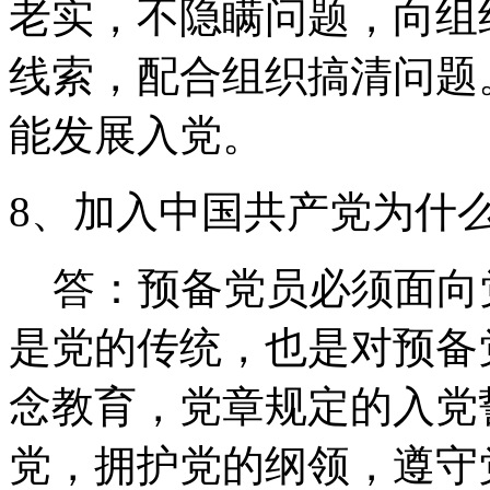
老实，不隐瞒问题，向组
线索，配合组织搞清问题
能发展入党。
8、加入中国共产党为什
答：预备党员必须面向
是党的传统，也是对预备
念教育，党章规定的入党
党，拥护党的纲领，遵守