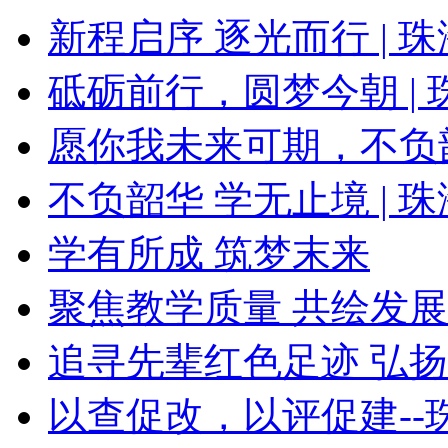
新程启序 逐光而行 | 珠
砥砺前行，圆梦今朝 | 珠
愿你我未来可期，不负
不负韶华 学无止境 | 珠
学有所成 筑梦末来
聚焦教学质量 共绘发
追寻先辈红色足迹 弘扬改
以查促改，以评促建--珠