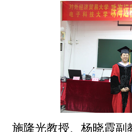
施隆光教授、杨晓霞副