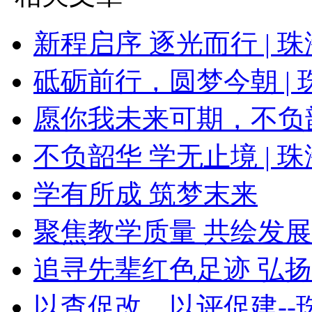
新程启序 逐光而行 | 珠
砥砺前行，圆梦今朝 | 珠
愿你我未来可期，不负
不负韶华 学无止境 | 珠
学有所成 筑梦末来
聚焦教学质量 共绘发
追寻先辈红色足迹 弘扬改
以查促改，以评促建--珠