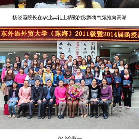
杨晓霞院长在毕业典礼上精彩的致辞将气氛推向高潮
毕业合影一