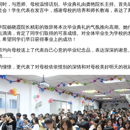
时，与恩师、母校温情话别。毕业典礼由龚艳院长主持。首先
社会！学生代表在发言中，感谢母校的培养和师长教诲，表达了
院杨晓霞院长精彩的致辞将本次毕业典礼的气氛推向高潮。她
点滴滴，肯定了同学们取得的可喜成绩。对全体毕业生为学校的
，希望同学们早日获得事业上的成功！
业班均向母校送上了代表自己心意的毕业纪念品，表达深深的谢意
助……
憧憬，更代表了对母校依依惜别的深情和对母校美好明天的祝