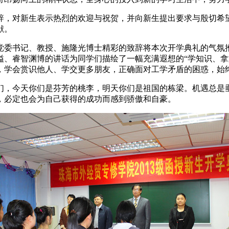
，对新生表示热烈的欢迎与祝贺，并向新生提出要求与殷切希
献。
委书记、教授、施隆光博士精彩的致辞将本次开学典礼的气氛
溢、睿智渊博的讲话为同学们描绘了一幅充满遐想的“学知识、拿
，学会赏识他人、学交更多朋友，正确面对工学矛盾的困惑，始
，今天你们是芬芳的桃李，明天你们是祖国的栋梁。机遇总是
，必定也会为自己获得的成功而感到骄傲和自豪。