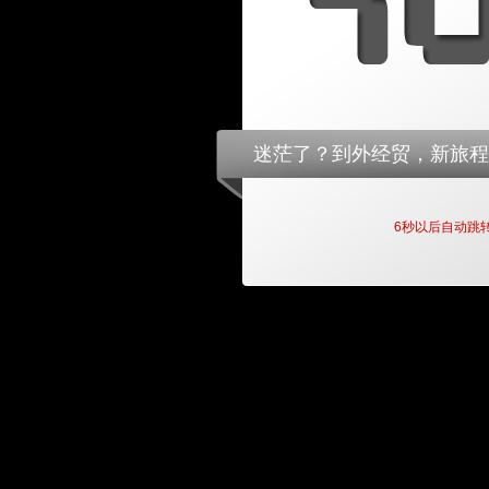
迷茫了？到外经贸，新旅程
5
秒以后自动跳转回