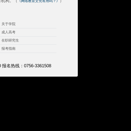
育机构。（
）
《网络教育文凭有用吗？》
关于学院
成人高考
在职研究生
报考指南
0 报名热线：0756-3361508